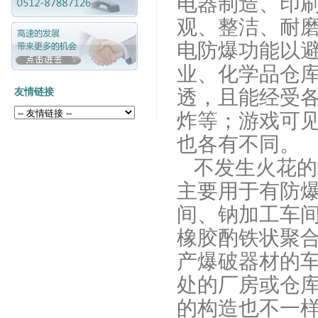
电器制造、印
观、整洁、耐
电防爆功能以
业、化学品仓
透，且能经受
友情链接
炸等；游戏可
也各有不同。
不发生火花的
主要用于有防
间、钠加工车
橡胶酌铁状聚
产爆破器材的
处的厂房或仓
的构造也不一