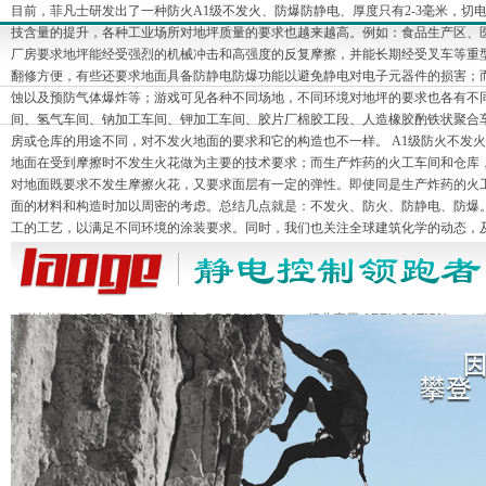
目前，菲凡士研发出了一种防火A1级不发火、防爆防静电、厚度只有2-3毫米，切
技含量的提升，各种工业场所对地坪质量的要求也越来越高。例如：食品生产区、
厂房要求地坪能经受强烈的机械冲击和高强度的反复摩擦，并能长期经受叉车等重
翻修方便，有些还要求地面具备防静电防爆功能以避免静电对电子元器件的损害；
蚀以及预防气体爆炸等；游戏可见各种不同场地，不同环境对地坪的要求也各有不同
间、氢气车间、钠加工车间、钾加工车间、胶片厂棉胶工段、人造橡胶酌铁状聚合
房或仓库的用途不同，对不发火地面的要求和它的构造也不一样。 A1级防火不发
地面在受到摩擦时不发生火花做为主要的技术要求；而生产炸药的火工车间和仓库，
对地面既要求不发生摩擦火花，又要求面层有一定的弹性。即使同是生产炸药的火
面的材料和构造时加以周密的考虑。总结几点就是：不发火、防火、防静电、防爆
工的工艺，以满足不同环境的涂装要求。同时，我们也关注全球建筑化学的动态，
网站首页 HOME
产品中心 PRODUCT
行业应用 APPLICATION