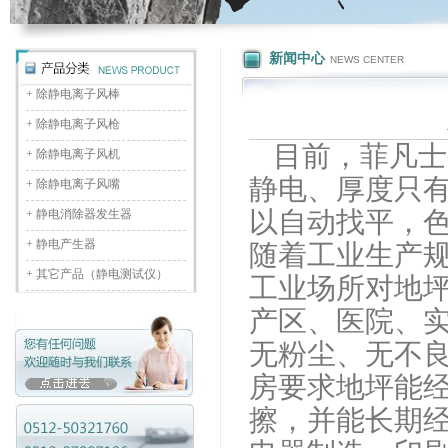
新闻中心
NEWS CENTER
+
除静电离子风棒
+
除静电离子风枪
目前，菲凡士
+
除静电离子风机
静电、厚度只有
+
除静电离子风嘴
以自动找平，
+
静电消除器发生器
+
静电产生器
随着工业生产
+
其它产品（静电测试仪）
工业场所对地
产区、医院、
无粉尘、无不
房要求地坪能
擦，并能长期