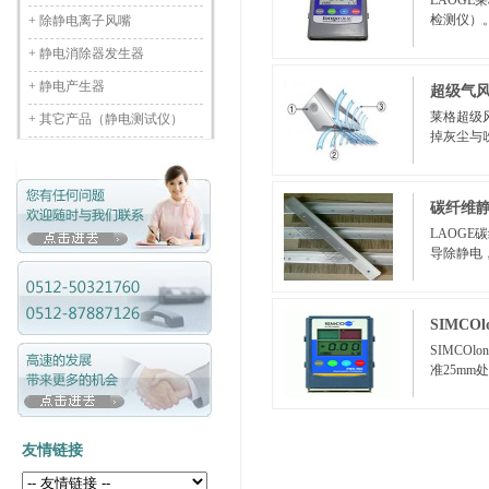
LAOGE
检测仪）
+
除静电离子风嘴
+
静电消除器发生器
+
静电产生器
超级气风
莱格超级
+
其它产品（静电测试仪）
掉灰尘与
碳纤维
LAOG
导除静电
SIMCO
SIMCO
准25m
友情链接