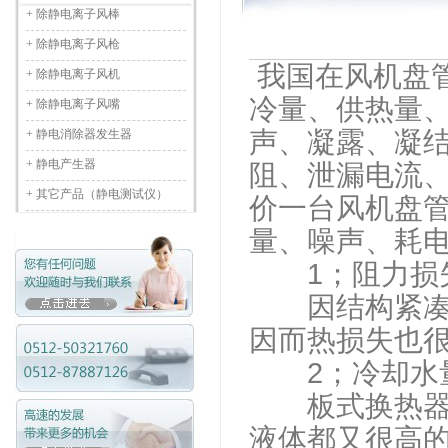
+
除静电离子风棒
+
除静电离子风枪
我国在风机盘
+
除静电离子风机
冷量、供热量
+
除静电离子风嘴
声、凝露、凝
+
静电消除器发生器
+
静电产生器
阻、泄漏电流
+
其它产品（静电测试仪）
价一台风机盘
量、噪声、耗
1；阻力损
因结构紧凑和
因而热损失也
2；冷却水
板式换热器由
液体都又很高