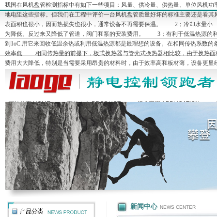
我国在风机盘管检测指标中有如下一些项目：风量、供冷量、供热量、单位风机功
地电阻这些指标。但我们在工程中评价一台风机盘管质量好坏的标准主要还是看
表面积也很小，因而热损失也很小，通常设备不再需要保温。 2；冷却水量小
为降低。反过来又降低了管道，阀门和泵的安装费用。 3；有利于低温热源的
到1oC.用它来回收低温余热或利用低温热源都是最理想的设备。在相同传热系数的
效率低 相同传热量的前提下，板式换热器与管壳式换热器相比较，由于换热面
费用大大降低，特别是当需要采用昂贵的材料时，由于效率高和板材薄，设备更
网站首页 HOME
产品中心 PRODUCT
行业应用 APPLICATION
新闻中心
NEWS CENTER