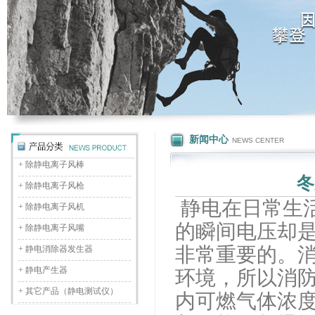
新闻中心
NEWS CENTER
+
除静电离子风棒
冬
+
除静电离子风枪
静电在日常生
+
除静电离子风机
的瞬间电压却
+
除静电离子风嘴
非常重要的。
+
静电消除器发生器
+
静电产生器
环境，所以消
+
其它产品（静电测试仪）
内可燃气体浓