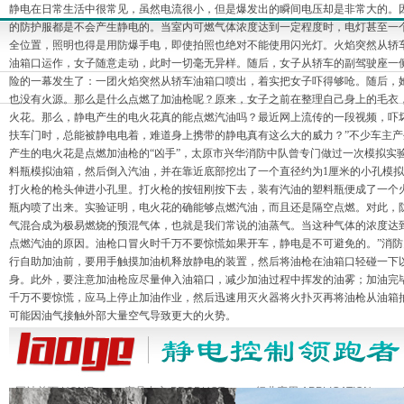
静电在日常生活中很常见，虽然电流很小，但是爆发出的瞬间电压却是非常大的。
的防护服都是不会产生静电的。当室内可燃气体浓度达到一定程度时，电灯甚至一
全位置，照明也得是用防爆手电，即使拍照也绝对不能使用闪光灯。火焰突然从轿
油箱口运作，女子随意走动，此时一切毫无异样。随后，女子从轿车的副驾驶座一
险的一幕发生了：一团火焰突然从轿车油箱口喷出，着实把女子吓得够呛。随后，
也没有火源。那么是什么点燃了加油枪呢？原来，女子之前在整理自己身上的毛衣
火花。那么，静电产生的电火花真的能点燃汽油吗？最近网上流传的一段视频，吓
扶车门时，总能被静电电着，难道身上携带的静电真有这么大的威力？”不少车主产
产生的电火花是点燃加油枪的“凶手”，太原市兴华消防中队曾专门做过一次模拟实
料瓶模拟油箱，然后倒入汽油，并在靠近底部挖出了一个直径约为1厘米的小孔模
打火枪的枪头伸进小孔里。打火枪的按钮刚按下去，装有汽油的塑料瓶便成了一个
瓶内喷了出来。实验证明，电火花的确能够点燃汽油，而且还是隔空点燃。对此，
气混合成为极易燃烧的预混气体，也就是我们常说的油蒸气。当这种气体的浓度达
点燃汽油的原因。油枪口冒火时千万不要惊慌如果开车，静电是不可避免的。”消
行自助加油前，要用手触摸加油机释放静电的装置，然后将油枪在油箱口轻碰一下
身。此外，要注意加油枪应尽量伸入油箱口，减少加油过程中挥发的油雾；加油完
千万不要惊慌，应马上停止加油作业，然后迅速用灭火器将火扑灭再将油枪从油箱
可能因油气接触外部大量空气导致更大的火势。
网站首页 HOME
产品中心 PRODUCT
行业应用 APPLICATION