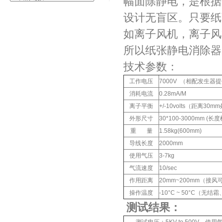
幅面除静电，是根据
设计无盲区。只要纸
如离子风机，离子风
所以纸张静电消除器
技术参数：
工作电压
7000V （相配发生器
消耗电流
0.28mA/M
离子平衡
+/-10volts（距离30
外形尺寸
30*100-3000mm 
重 量
1.58kg(600mm)
导线长度
2000mm
使用气压
3-7kg
气流速度
10/sec
作用距离
20mm~200mm（接风
操作温度
-10°C ~ 50°C（无
测试结果：