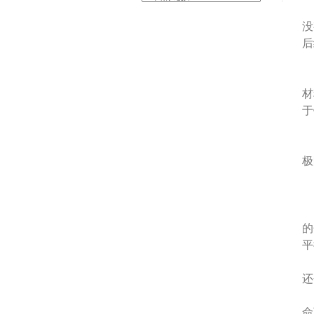
金
没
后
这
材
于
金
要
极
2
作
的
平
这
还
除
命