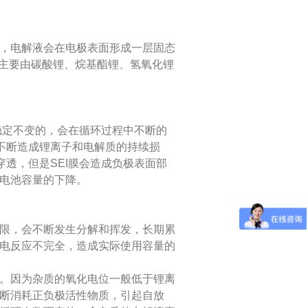
，电解液会在电极表面形成一层固态
成分主要由碳酸锂、烷基酯锂、氢氧化锂
稳定不变的，会在循环过程中不断的
会不断造成锂离子和电解质的持续损
穿透，但是SEI膜会造成负极表面部
电池容量的下降。
限，会不断发生分解和挥发，长期累
电反应不完全，造成实际使用容量的
。因为杂质的氧化电位一般低于锂离
断消耗正负极活性物质，引起自放