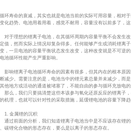
环寿命的衰减，其实也就是电池当前的实际可用容量，相对于
变化趋势。电池用着用着，感觉不耐用，容量没有以前多了，这
于理想的锂离子电池，在其循环周期内容量平衡不会发生改
定值，然而实际上情况却复杂得多。任何能够产生或消耗锂离子
变，一旦电池的容量平衡状态发生改变，这种改变就是不可逆的
电池循环性能产生严重影响。
响锂离子电池循环寿命的因素有很多，但其内在的根本原因
断减少。需要注意的是，电池当中的锂元素总量并未减少，而是
其他地方或活动的通道被堵塞了，不能自由的参与循环充放电的
么，我们只要搞清楚这些本该参与氧化还原反应的锂离子，
的机理，也就可以针对性的采取措施，延缓锂电池的容量下降趋
. 金属锂的沉积
过前面的分析，我们知道锂离子电池当中是不应该存在锂的
、碳锂化合物的形态存在，要么是以离子的形态存在。