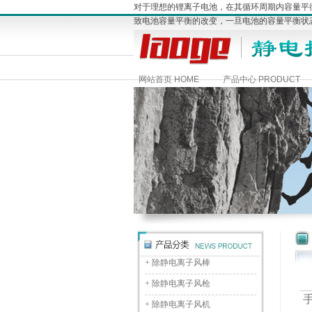
对于理想的锂离子电池，在其循环周期内容量平
致电池容量平衡的改变，一旦电池的容量平衡状
网站首页 HOME
产品中心 PRODUCT
+
除静电离子风棒
+
除静电离子风枪
手
+
除静电离子风机