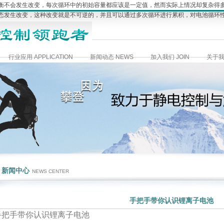
衡不会发生改变，每次循环中的初始容量都应该是一定值，然而实际上情况却复杂得
态发生改变，这种改变就是不可逆的，并且可以通过多次循环进行累积，对电池循
行业应用 APPLICATION
新闻动态 NEWS
加入我们 JOIN
关于我
新闻中心
NEWS CENTER
手把手带你认识锂离子电池
把手带你认识锂离子电池