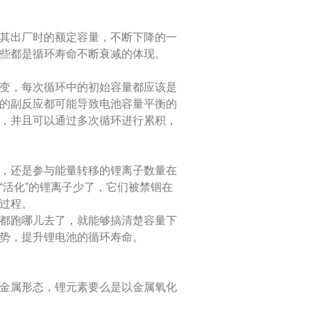
其出厂时的额定容量，不断下降的一
些都是循环寿命不断衰减的体现。
变，每次循环中的初始容量都应该是
的副反应都可能导致电池容量平衡的
，并且可以通过多次循环进行累积，
，还是参与能量转移的锂离子数量在
“活化”的锂离子少了，它们被禁锢在
过程。
都跑哪儿去了，就能够搞清楚容量下
势，提升锂电池的循环寿命。
金属形态，锂元素要么是以金属氧化