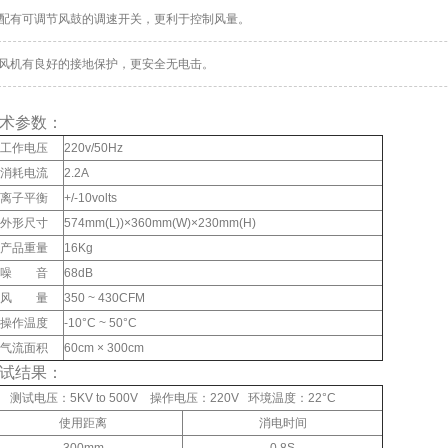
配有可调节风鼓的调速开关，更利于控制风量。
风机有良好的接地保护，更安全无电击。
术参数：
工作电压
220v/50Hz
消耗电流
2.2A
离子平衡
+/-10volts
外形尺寸
574mm(L))×360mm(W)×230mm(H)
产品重量
16Kg
噪 音
68dB
风 量
350 ~ 430CFM
操作温度
-10°C ~ 50°C
气流面积
60cm × 300cm
试结果：
测试电压：5KV to 500V 操作电压：220V 环境温度：22°C
使用距离
消电时间