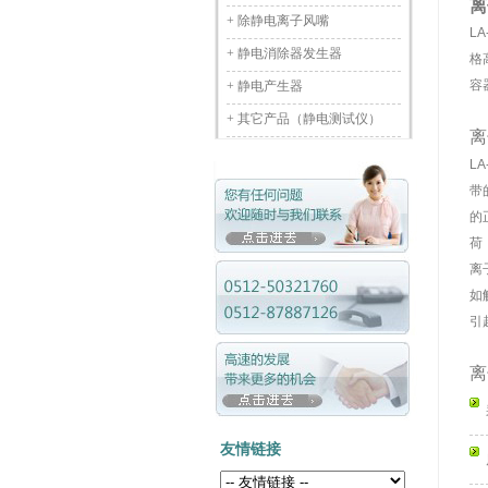
离
+
除静电离子风嘴
L
+
静电消除器发生器
格
容
+
静电产生器
+
其它产品（静电测试仪）
离
L
带
的
荷
离
如
引
离
友情链接